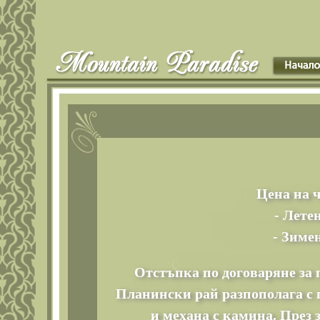
Цена на ч
- Летен
- Зимен
Отстъпка по договаряне за 
Планински рай разпополага с п
и механа с камина. През 